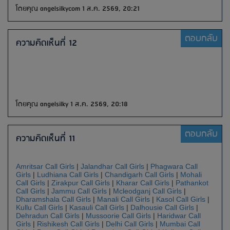
โดยคุณ angelsilkycom 1 ส.ค. 2569, 20:21
ตอบกลับ
ความคิดเห็นที่ 12
โดยคุณ angelsilky 1 ส.ค. 2569, 20:18
ตอบกลับ
ความคิดเห็นที่ 11
Amritsar Call Girls
|
Jalandhar Call Girls
|
Phagwara Call
Girls
|
Ludhiana Call Girls
|
Chandigarh Call Girls
|
Mohali
Call Girls
|
Zirakpur Call Girls
|
Kharar Call Girls
|
Pathankot
Call Girls
|
Jammu Call Girls
|
Mcleodganj Call Girls
|
Dharamshala Call Girls
|
Manali Call Girls
|
Kasol Call Girls
|
Kullu Call Girls
|
Kasauli Call Girls
|
Dalhousie Call Girls
|
Dehradun Call Girls
|
Mussoorie Call Girls
|
Haridwar Call
Girls
|
Rishikesh Call Girls
|
Delhi Call Girls
|
Mumbai Call