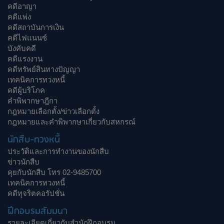
คดีอาญา
คดีแพ่ง
คดีสถาบันการเงิน
คดีไฟแนนซ์
บังคับคดี
คดีแรงงาน
คดีทรัพย์สินทางปัญญา
เทคนิคการทวงหนี้
คดีผู้บริโภค
คำพิพากษาฎีกา
กฎหมายเลือกตั้ง/ข่าวเลือกตั้ง
กฎหมายและคำพิพากษาเกี่ยวกับสหกรณ์
นักสืบ-ทวงหนี้
ประวัติและการทำงานของนักสืบ
ข่าวนักสืบ
คุยกับนักสืบ โทร 02-9485700
เทคนิคการทวงหนี้
คดีทุจริตคอรัปชั่น
ฝึกอบรมสัมมนา
รายละเอียดเกี่ยวกับสำนักฝึกอบรม