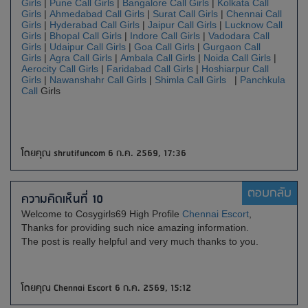
Girls
|
Pune Call Girls
|
Bangalore Call Girls
|
Kolkata Call
Girls
|
Ahmedabad Call Girls
|
Surat Call Girls
|
Chennai Call
Girls
|
Hyderabad Call Girls
|
Jaipur Call Girls
|
Lucknow Call
Girls
|
Bhopal Call Girls
|
Indore Call Girls
|
Vadodara Call
Girls
|
Udaipur Call Girls
|
Goa Call Girls
|
Gurgaon Call
Girls
|
Agra Call Girls
|
Ambala Call Girls
|
Noida Call Girls
|
Aerocity Call Girls
|
Faridabad Call Girls
|
Hoshiarpur Call
Girls
|
Nawanshahr Call Girls
|
Shimla Call Girls
|
Panchkula
Call
Girls
โดยคุณ shrutifuncom 6 ก.ค. 2569, 17:36
ตอบกลับ
ความคิดเห็นที่ 10
Welcome to Cosygirls69 High Profile
Chennai Escort
,
Thanks for providing such nice amazing information.
The post is really helpful and very much thanks to you.
โดยคุณ Chennai Escort 6 ก.ค. 2569, 15:12