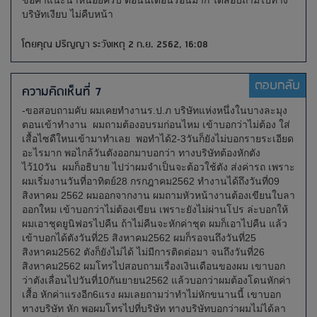
ขอคำแนะนำหน่อยครับ ตอนนี้เดือนร้อนมาก ได้สอบถามไปทาง
บริษัทเงียบ ไม่คืบหน้า
โดยคุณ ปริญญา ระวังเหตุ 2 ก.ย. 2562, 16:08
ตอบกลับ
ความคิดเห็นที่ 7
-ขอสอบถามคับ ผมเคยทำงานร.ป.ภ บริษัทแห่งหนึ่งในบางละมุง
ตอนเข้าทำงาน ผมถามต้องอบรมก่อนไหม เข้าบอกว่าไม่ต้อง ใส่
เสื้อไซดืใหนเข้ามาทำเลย พอทำได้2-3วันก็ยังไม่บอกรายระเอียด
อะไรมาก พอไกล้วันตังออกมาบอกว่า ทางบริษัทต้องหักตัง
ไว้10วัน ผมก็อธิบาย ไปว่าผมจำเป็นจะต้อวใช้ตัง ส่งค่ารถ เพราะ
ผมเริ่มงานวันที่อาทิตย์28 กรกฎาคม2562 ทำงานได้ถึงวันที่09
สิงหาคม 2562 ผมออกจากงาน ผมถามหัวหน้างานต้องเขียนใบลา
ออกใหม เข้าบอกว่าไม่ต้องเขียน เพราะยังไม่ผ่านโปร ล่ะบอกให้
ผมเอาชุดยูนิฟอรไปคืน ถ้าไม่คืนจะหักค่าชุด ผมก็เอาไปคืน แล้ว
เข้าบอกได้ตังวันที่25 สิงหาคม2562 ผมก็รอจนถึงวันที่25
สิงหาคม2562 ตังก็ยังไม่ได้ ไม่มีการติดต่อมา จนถึงวันที่26
สิงหาคม2562 ผมโทรไปสอบถามเรื่องเงินเดือนของผม เขาบอก
ว่าตังเลื่อนไปวันที่10กันยายน2562 แล้วบอกว่าผมต้องโดนหักค่า
เสื้อ หักค่าแรงอีก6แรง ผมเลยถามว่าทำไม่หักขนานนี้ เขาบอก
ทางบริษัท หัก พอผมโทรไปที่บริษัท ทางบริษัทบอกว่าผมไม่ได้ลา