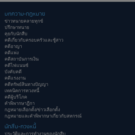
บทความ-กฎหมาย
ข่าวทนายคลายทุกข์
ปรึกษาทนาย
คุยกับนักสืบ
คดีเกี่ยวกับครอบครัวและชู้สาว
คดีอาญา
คดีแพ่ง
คดีสถาบันการเงิน
คดีไฟแนนซ์
บังคับคดี
คดีแรงงาน
คดีทรัพย์สินทางปัญญา
เทคนิคการทวงหนี้
คดีผู้บริโภค
คำพิพากษาฎีกา
กฎหมายเลือกตั้ง/ข่าวเลือกตั้ง
กฎหมายและคำพิพากษาเกี่ยวกับสหกรณ์
นักสืบ-ทวงหนี้
ประวัติและการทำงานของนักสืบ