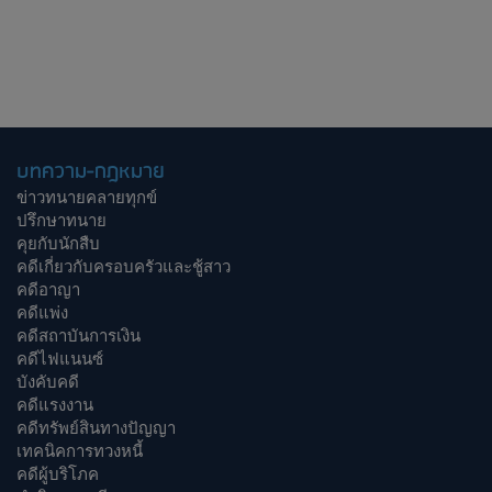
บทความ-กฎหมาย
ข่าวทนายคลายทุกข์
ปรึกษาทนาย
คุยกับนักสืบ
คดีเกี่ยวกับครอบครัวและชู้สาว
คดีอาญา
คดีแพ่ง
คดีสถาบันการเงิน
คดีไฟแนนซ์
บังคับคดี
คดีแรงงาน
คดีทรัพย์สินทางปัญญา
เทคนิคการทวงหนี้
คดีผู้บริโภค