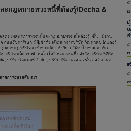
คำ
ะกฎหมายทวงหนี้ที่ต้องรู้/Decha &
13
ผ
ย
ส
เทคนิคการทวงหนี้และกฎหมายทวงหนี้ที่ต้องรู้ ขึ้น เมื่อวัน
ถนนรัชดาภิเษก มีผู้เข้าร่วมสัมมนาจากบริษัท วัฒนาสุข อินเตอร์
คำ
ำกัด (มหาชน), บริษัท สหรัตนเนติกร จำกัด, บริษัท น้ำตาลและอ้อย
17
, บริษัท แอ็ดวานซ์ เทคโนโลยี คอนเทรคติ้ง จำกัด, บริษัท ทีทีลิส
ัด, บริษัท ซิลแมทซ์ จำกัด , บริษัท บีทีเอ คอลเลคชั่น ลอว์ แอนด์
แ
คำ
กาศการอบรมสัมมนา
22