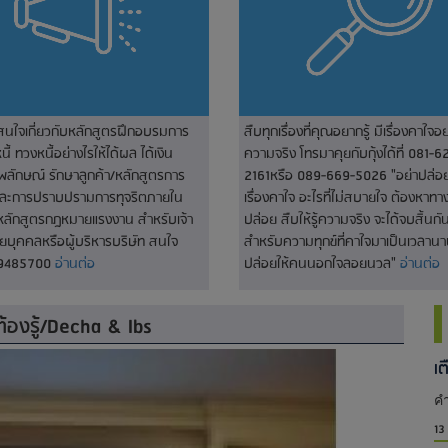
่สนใจเกี่ยวกับหลักสูตรฝึกอบรมการ
สืบทุกเรื่องที่คุณอยากรู้ มีเรื่องคาใจอย
ี้ ทวงหนี้อย่างไรให้ได้ผล ได้เงิน
ความจริง โทรมาคุยกับกุ้งได้ที่ 081-6
พลักษณ์ รักษาลูกค้า/หลักสูตรการ
2161หรือ 089-669-5026 "อย่าปล่อยใ
และการปราบปรามการทุจริตภายใน
เรื่องคาใจ อะไรที่ไม่สบายใจ ต้องหาท
หลักสูตรกฎหมายแรงงาน สำหรับเจ้า
ปล่อย สืบให้รู้ความจริง จะได้จบสิ้นกัน
่ายบุคคลหรือผู้บริหารบริษัท สนใจ
สำหรับความทุกข์ที่คาใจมาเป็นเวลานา
-9485700
อ่านต่อ
ปล่อยให้คนนอกใจลอยนวล"
อ่านต่อ
องรู้/Decha & Ibs
เ
คำ
13