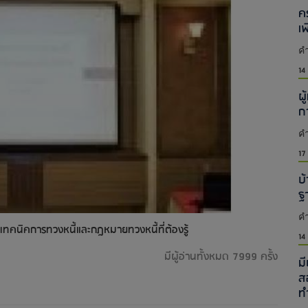
ค
เ
คำ
14
ผู
ก
คำ
17
บ้
ฐ
คำ
ทคนิคการทวงหนี้และกฎหมายทวงหนี้ที่ต้องรู้
14
มีผู้อ่านทั้งหมด 7999 ครั้ง
ม
ส
ท