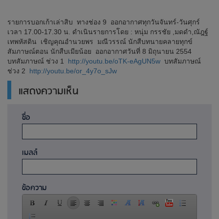
รายการบอกเก้าเล่าสิบ ทางช่อง 9 ออกอากาศทุกวันจันทร์-วันศุกร์
เวลา 17.00-17.30 น. ดำเนินรายการโดย : หนุ่ม กรรชัย ,มดดำ,ณัฎฐ์
เทพหัสดิน เชิญคุณอำนวยพร มณีวรรณ์ นักสืบทนายคลายทุกข์
สัมภาษณ์ตอน นักสืบเมียน้อย ออกอากาศวันที่ 8 มิถุนายน 2554
บทสัมภาษณ์ ช่วง 1
http://youtu.be/oTK-eAgUN5w
บทสัมภาษณ์
ช่วง 2
http://youtu.be/or_4y7o_sJw
แสดงความเห็น
ชื่อ
เมลล์
ข้อความ