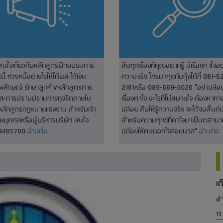
่สนใจเกี่ยวกับหลักสูตรฝึกอบรมการ
สืบทุกเรื่องที่คุณอยากรู้ มีเรื่องคาใจอย
ี้ ทวงหนี้อย่างไรให้ได้ผล ได้เงิน
ความจริง โทรมาคุยกับกุ้งได้ที่ 081-6
พลักษณ์ รักษาลูกค้า/หลักสูตรการ
2161หรือ 089-669-5026 "อย่าปล่อยใ
และการปราบปรามการทุจริตภายใน
เรื่องคาใจ อะไรที่ไม่สบายใจ ต้องหาท
หลักสูตรกฎหมายแรงงาน สำหรับเจ้า
ปล่อย สืบให้รู้ความจริง จะได้จบสิ้นกัน
่ายบุคคลหรือผู้บริหารบริษัท สนใจ
สำหรับความทุกข์ที่คาใจมาเป็นเวลานา
-9485700
อ่านต่อ
ปล่อยให้คนนอกใจลอยนวล"
อ่านต่อ
เ
คำ
13