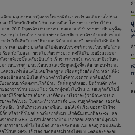
คำ
13
มาณต้นเดือน พฤษภาคม หญิงสาวโทรหาดิฉัน บอกว่า จะเดินทางไปต่าง
ผ
ากสามีไว้กับนักสืบสัก 5 วัน แหม่เหมือนโครงการฝากบ้านไว้กับ
ย
มาณ 20 ปี มีบุตรด้วยกันสองคน เธอและสามีรับราชการเป็นครูทั้งคู่
ส
ีแผงพระอยู่ไม่ไกลบ้านมากนัก ช่วงหลังสามีจะนอนค้างบ้านแม่บ่อย แม่
อว่า “เมื่อคืนวันเสาร์พี่มานอนที่บ้านแม่เหรอ” ตอนนั้นไม่ทันคิด ก็
คำ
รมหลายอย่าง บางทีสามีไม่ค่อยรับโทรศัพท์ กว่าจะโทรกลับก็ผ่าน
โรงเรียนก็ไม่ไปสอน ชวนไปเที่ยวต่างประเทศก็ไม่ไป เธอยิ่งสงสัยมา
17
ลังจากที่เธอขึ้นเครื่องบินแล้ว เริ่มจากสนามบิน เพราะสามีจะไปส่ง
เ
ได้รับมา เป็นภาพถ่าย ทะเบียนรถ และข้อมูลหญิงที่สงสัย หล่อนทำงาน
แค่สงสัยเท่านั้นแต่ไม่เคยมีหลักฐาน เพื่อนครูด้วยกันนำมาเล่าให้ฟัง
ต
ส่งเธอเข้าสนามบินไปแล้ว ย่างก้าวไปที่ลานจอดรถ นักสืบปฏิบัติ
คำ
รถกลับมาที่แผงพระใกล้บ้าน วันนั้นลูกค้าเยอะ ปิดร้านดึก หลัง
้าหมายออกจากบ้าน 10.00 โมง ขับรถมุ่งหน้าไปบ้านแม่ เย็นๆก็กลับไปที่
9 
งฝากสามีไว้ พฤติกรรมดีมาก เราก็คิดนะ หรือว่าจะรู้ว่ามีคนตาม แต่
ภรรยาจะคิดไปเอง ในขณะทำงานเราส่ง Line กับลูกค้าตลอด เธอกลับ
ม่มีคนอื่น นักสืบก็รายงานตามที่เห็น เธอได้เล่าเรื่องของสามีให้ฟัง
กิ๊ก หรือว่ากิ๊กไม่อยู่ ช่วงที่เธอกลับมาแล้วดิฉันเสนอติด GPS เธอ
จากที่ติด GPS เมื่อสามีออกจากบ้าน เธอก็คอยเช็คว่าสามีมุ่งหน้า
อกว่าสามีเข้าไปในเมือง เอาละซิจะทันมั้ยเนี่ย ลองดู ดิฉันและทีม
อให้รหัส GPS เช็คเอง ยังดีหน่อยมีรถยังไม่ขยับ แต่คนละซิจะอยู่