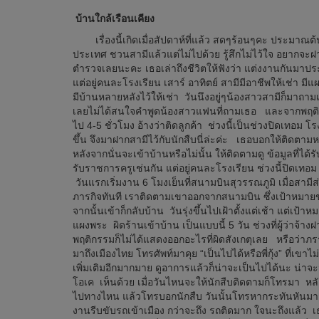
บ้านใกล้เรือนเคียง
เรื่องนี้เกิดเมื่อสัปดาห์ที่แล้ว สดๆร้อนๆคะ ประ
ประเทศ ชวนสามีแล้วแต่ไม่ไปด้วย รู้สึกไม่ไว้ใจ อยากจะฝ
ตำรวจเลยนะคะ เธอเล่าถึงชีวิตให้ฟังว่า แต่งงานกันมาประ
แต่อยู่คนละโรงเรียน เสาร์ อาทิตย์ สามีมีอาชีพให้เช่า ม
มีบ้านหลายหลังไว้ให้เช่า วันนึงอยู่ๆน้องสาวสามีก็มาถามเธ
เลยไม่ได้สนใจคำพูดน้องสาวแฟนที่ถามเธอ และจากพฤติกร
ไป 4-5 ชั่วโมง อ้างว่าติดลูกค้า ช่วงนี้เป็นช่วงปิดเทอม 
ขึ้น จึงมาฝากสามีไว้กับนักสืบนี่ล่ะค่ะ เธอบอกให้ติดตามห
หลังจากนั่นจะเข้าบ้านหรือไม่นั้น ให้ติดตามดู ข้อมูลที่
รับราชการครูเช่นกัน แต่อยู่คนละโรงเรียน ช่วงนี้ปิดเทอม 
วันแรกเริ่มงาน 6 โมงเย็นที่สนามบินสุวรรณภูมิ เมื่อสามี
ภารกิจทันที เราติดตามเขาออกจากสนามบิน ซึ่งเป้าหมายขับ
จากนั้นเข้าก็กลับบ้าน วันรุ่งขึ้นไปเฝ้าตั้งแต่เช้า แต่เป
แผงพระ ผิดร้านเข้าบ้าน เป็นแบบนี้ 5 วัน ช่วงที่ผู้ว่าจ้า
พฤติกรรมก็ไม่ได้แสดงออกอะไรที่ผิดสังเกตุเลย หรือว่า
มาถึงเมืองไทย โทรศัพท์มาคุย “เป็นไปได้หรือพี่กุ้ง” ที่เขาไ
เพิ่มเติมอีกมากมาย ดูอาการแล้วก็น่าจะเป็นไปได้นะ น่าจะมี
โอเค เห็นด้วย เมื่อวันไหนจะให้นักสืบติดตามก็โทรมา หลัง
ไปทางไหน แล้วโทรบอกนักสืบ วันนั้นโทรหากระทันหันมาก บ
งานรีบขับรถเข้าเมือง กว่าจะถึง รถติดมาก ใจนะถึงแล้ว เธ