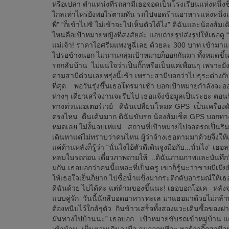
หรือเปล่า ตำแหน่งที่รถสามีเธอจอดเป็นโรงเรียนแห่งหนึ่ง
ไกลเท่าไหร่ยังพอไร่ตามทัน รถไปจอดร้านอาหารแห่งหนึ่ง
พี่” “ก็เข้าไปซิ ไม่เข้าจะไปเห็นตัวได้ไง” ดิฉันและน้อง
ไหนคือเป้าหมายหญิงที่สงสัยล่ะ แอบถ่ายรูปส่งรูปให้เธอดู 
แม่เจ้า! ราคาไอศรีมแพงหูฉี่เลย ด้วยละ 300 บาท เข้ามาแล้ว
ไปรอข้างนอก ไม่นานกลุ่มเป้าหมายก็ออกกันมา ทั้งหมดขึ้น
รถกลับบ้าน ไม่แน่ใจว่าเป็นกิ๊กหรือเป็นแค่เพื่อนๆ เพราะ
ตามสามีด่วนเลยพรุ่งนี้เช้า เพราะสามีบอกว่าไปธุระต่าง
ที่สุด พอวันรุ่งขึ้นเธอโทรมาเช้า บอกเป้าหมายกำลังจะอ
ห่างๆ เดี่ยวเสร็จงานจะรีบไป เธอแจ้งข้อมูลเป็นระยะ ตอนนี
ทางด่วนมอเตอร์เวย์ ดิฉันเปลี่ยนโหมด GPS เป็นเครื่องด
ตรงไหน ตื่นเต้นมาก ดิฉันขับรถ น้องส้มเช็ค GPS บอกทา
หมดเลย ไม่งั้นจบเห่แน่ สถานที่เป้าหมายไปจอดรถเป็
เดินหาแต่ไม่ทราบว่าคนไหน ผู้ว่าจ้างเธอตามมาด้วยจึงให
แค่ด้านหลังก็รู้ว่า “นั่นไงไอ้ตัวดีเดินจูงมือกับ...นั่นไง” เ
หลบในรถก่อน เดี๋ยวภาพถ่ายให้ ..ดิฉันภ่ายภาพและบันทึกวีดี
มกัน เธอบอกว่าคนนี้แหล่ะที่เป็นครู เขาก็รู้นะว่าชายมีเมี
ให้เธอใจเย็นก็ยาก ไปซื้อน้ำแข็งมากระติกดับอารมณ์ให้เธอ
ดิฉันด้วย ไปได้ค่ะ แต่ห้ามของขึ้นนะ! เธอบอกโอเค หลั
แบบคู่รัก วันนี้นักสืบอดอาหารทะเล มาแธอมาด้วยไม่กล้าพา
ต้องหนีบไว้ใกล้ๆตัว กินข้าวเสร็จทั้งสองแวะเดินซื้อของฝา
มันทางไปบ้านนะ” เธอบอก เป้าหมายขับรถเข้าหมู่บ้าน แต