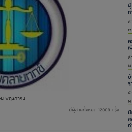
ผู
ก
คำ
17
ค
เ
คำ
14
บ้
ฐ
คำ
นเดือน พฤษภาคม
14
มีผู้อ่านทั้งหมด 12008 ครั้ง
ม
ส
ท