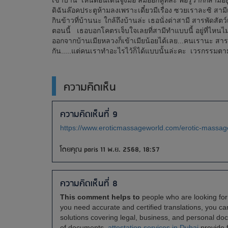
เข้าบ้าน เห็นตอนเดินจูงมือ ลมออกหูทีล่ะ พอรู้ว่ากิ๊กสามี
ดิฉันล๊อคประตูห้ามลงเพราะเดี๋ยวมีเรื่อง ซวยเราละซิ สา
กินข้าวที่บ้านนะ ใกล้ถึงบ้านล่ะ เธอนั่งด่าสามี สารพัดสั
ตอนนี้ เธอบอกโคตรเจ็บใจเลยที่สามีทำแบบนี้ อยู่ที่ไหนไม่อยู
ออกจากบ้านเมียหลวงก็เข้าเมียน้อยได้เลย...คนเรานะ สารพั
กัน.....แต่คนเราทำอะไรไว้ก็ได้แบบนั้นล่ะคะ เวรกรรมตามท
ความคิดเห็น
ความคิดเห็นที่ 9
https://www.eroticmassageworld.com/erotic-massage
โดยคุณ paris 11 พ.ย. 2568, 18:57
ความคิดเห็นที่ 8
This comment helps to
people who are looking for 
you need accurate and certified translations, you can
solutions covering legal, business, and personal do
of documents,
attestation services in Dubai
provide 