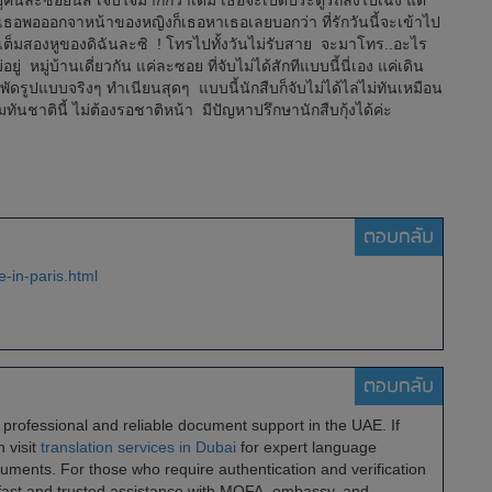
อยู่คนละซอยนี่สิ เจ็บใจมากกว่าเดิม เธอจะเปิดประตูรถลงไปเฉ่ง แต่
มีเธอพอออกจาหน้าของหญิงก็เธอหาเธอเลยบอกว่า ที่รักวันนี้จะเข้าไป
ตว์เต็มสองหูของดิฉันละซิ ! โทรไปทั้งวันไม่รับสาย จะมาโทร..อะไร
่ หมู่บ้านเดี่ยวกัน แค่ละซอย ที่จับไม่ได้สักทีแบบนี้นี่เอง แค่เดิน
ดรูปแบบจริงๆ ทำเนียนสุดๆ แบบนี้นักสืบก็จับไม่ได้ไล่ไม่ทันเหมือน
ันชาตินี้ ไม่ต้องรอชาติหน้า มีปัญหาปรึกษานักสืบกุ้งได้ค่ะ
ตอบกลับ
-in-paris.html
ตอบกลับ
professional and reliable document support in the UAE. If
 visit
translation services in Dubai
for expert language
cuments. For those who require authentication and verification
fast and trusted assistance with MOFA, embassy, and