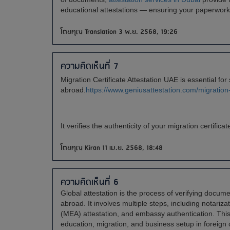
educational attestations — ensuring your paperwork
โดยคุณ Translation 3 พ.ย. 2568, 19:26
ความคิดเห็นที่ 7
Migration Certificate Attestation UAE is essential f
abroad.
https://www.geniusattestation.com/migration-
It verifies the authenticity of your migration certifi
โดยคุณ Kiran 11 เม.ย. 2568, 18:48
ความคิดเห็นที่ 6
Global attestation is the process of verifying docume
abroad. It involves multiple steps, including notariza
(MEA) attestation, and embassy authentication. This
education, migration, and business setup in foreign