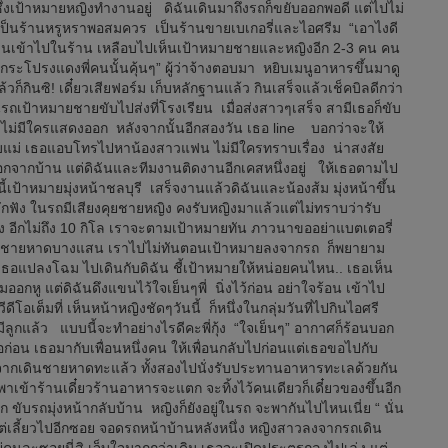
ซึ่งเป้าหมายหญิงทำงานอยู่ ดิฉันเดินมาถึงรถก็ขยับออกพอดี แต่ไปไม่
เป็นร้านหรูหราพอสมควร เป็นร้านขายเบเกอรี่และไอศรีม “เอาไงดี
ส้มเดินเข้าไปในร้าน เหลือบไปเห็นเป้าหมายชายและหญิงอีก 2-3 คน คน
“กระโปรงแดงพี่คนนั้นคุ้นๆ” ผู้ว่าจ้างตอบมา หยิบเมนูอาหารขึ้นมาดู
ก็กินซิ! เดี๋ยวเสียฟอร์ม เก็บหลักฐานแล้ว กินเสร็จแล้วเช็คบิลดีกว่า
รถเป้าหมายชายขับไปส่งที่โรงเรียน เมื่อส่งสาวๆเสร็จ สามีเธอก็ขับ
ยังไม่มีใครแสดงออก หลังจากนั้นอีกสองวัน เธอ line บอกว่าจะให้
กับแม่ เธอแอบโทรไปหาน้องสาวแฟน ไม่มีใครทราบเรื่อง น่าสงสัย
อกจากบ้าน แต่ดิฉันและทีมงานติดงานอีกเคสหนึ่งอยู่ ให้เธอตามไป
้เป้าหมายมุ่งหน้าชลบุรี เสร็จงานแล้วดิฉันและน้องส้ม มุ่งหน้าขึ้น
ักฟัง ในรถมีเสียงคุยชายหญิง คงรับหญิงมาแล้วแต่ไม่ทราบว่ารับ
ง อีกไม่ถึง 10 กิโล เราจะตามเป้าหมายทัน ภาวนาขออย่าแบตเตอรี่
นริมชายหาดบางแสน เราไปไม่ทันตอนเป้าหมายลงจากรถ ก็พยายาม
้เธอแปลงโฉม ไปเดินกับดิฉัน ชี้เป้าหมายให้หน่อยคนไหน.. เธอเห็น
ธอลมออกหู แต่ดิฉันดึงแขนไว้ใจเย็นๆพี่ นิ่งไว้ก่อน อย่าใจร้อน เข้าไป
โอเต็มที่ เห็นหน้าหญิงชัดๆวันนี้ ก็หนึ่งในกลุ่มวันที่ไปกินไอศรี
ยมีลูกแล้ว แบบนี้จะทำอย่างไรดีคะพี่กุ้ง “ใจเย็นๆ” อากาศก็ร้อนบอก
ก่อน เธอมากับเพื่อนหนึ่งคน ให้เพื่อนกลับไปก่อนแต่เธอขอไปกับ
งจากเดินชายหาดทะแล้ว ทั้งสองไปนั่งรับประทานอาหารทะเลด้วยกัน
เข้าร้านเดี๋ยวร้านอาหารจะแตก จะทิ้งไว้คนเดียวก็เดี๋ยวของขึ้นอีก
ก ขับรถมุ่งหน้ากลับบ้าน หญิงก็ยังอยู่ในรถ จะพากันไปไหนเนี่ย “ นั่น
่เลี้ยวไปอีกซอย จอดรถหน้าบ้านหลังหนึ่ง หญิงสาวลงจากรถเดิน